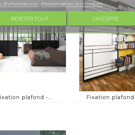
s d'informations
Personnaliser les cookies
REJETER TOUT
J'ACCEPTE






ixation plafond -...
Fixation plafond -