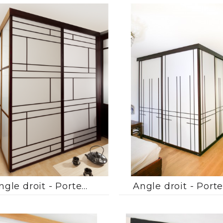






ngle droit - Porte...
Angle droit - Porte 