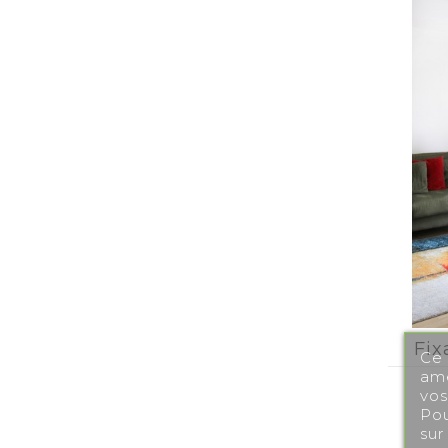
Fix
Ce 
amé
vos
Pou
sur