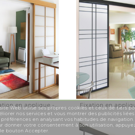






ation en applique -...
Fixation en applique
site Web utilise ses propres cookies et ceux de tiers po
liorer nos services et vous montrer des publicités liées
 préférences en analysant vos habitudes de navigation.
r donner votre consentement à son utilisation, appuye
 le bouton Accepter.