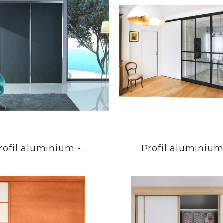






rofil aluminium -...
Profil aluminium -