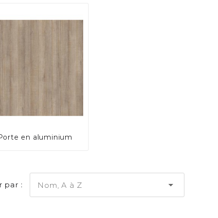
Porte en aluminium

r par :
Nom, A à Z