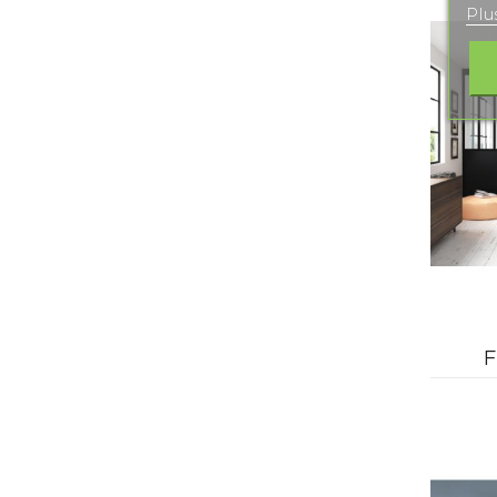
Plu
F