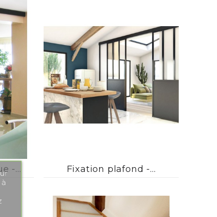



 -...
Fixation plafond -...
ur
 à
z