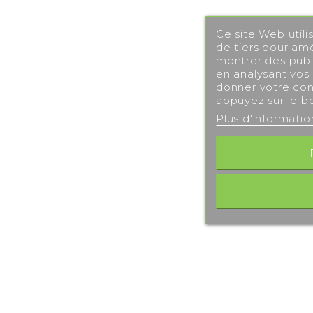
Ce site Web utili
de tiers pour amé
montrer des publi
en analysant vos
donner votre con
appuyez sur le b
Plus d'informati