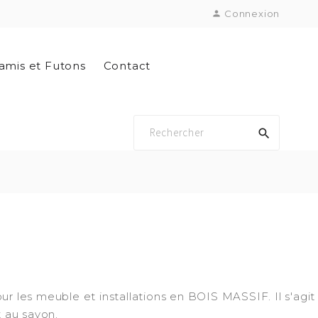
Connexion

amis et Futons
Contact

r les meuble et installations en BOIS MASSIF. Il s'agit
t au savon.