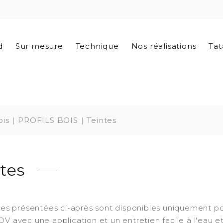
d
Sur mesure
Technique
Nos réalisations
Tat
ois
PROFILS BOIS
Teintes
tes
tes présentées ci-après sont disponibles uniquement pou
V avec une application et un entretien facile à l'eau e