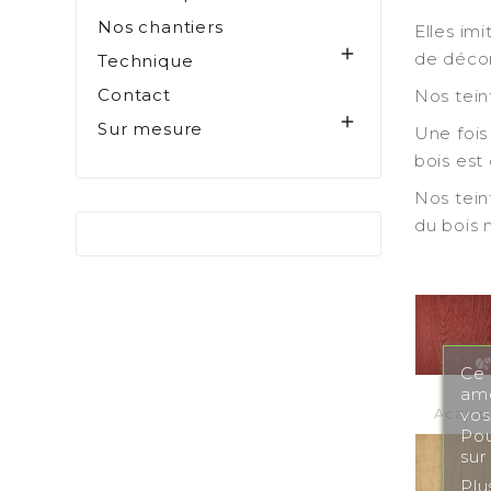
Nos chantiers
Elles imi

de décor
Technique
Contact
Nos tein

Sur mesure
Une fois 
bois est
Nos tein
du bois 
-
Ce 
amé
Acajou
vos
Pou
sur
Plu