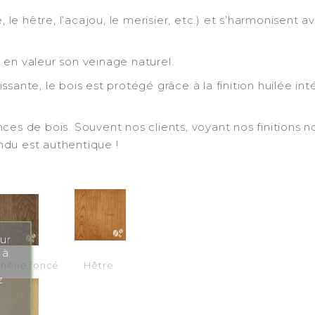
, le hêtre, l’acajou, le merisier, etc.) et s’harmonisent 
en valeur son veinage naturel.
ssante, le bois est protégé grâce à la finition huilée in
es de bois. Souvent nos clients, voyant nos finitions no
endu est authentique !
ur
 à
hêne foncé
Hêtre
z