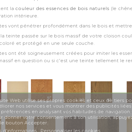
tent la
couleur des essences de bois naturels
(le chêne
ation intérieure.
tes vont pénétrer profondément dans le bois et mettre 
la teinte passée sur le bois massif de votre cloison couli
 coloré et protégé en une seule couche.
tes ont été soigneusement créées pour imiter les essenc
massif en question ou si c'est une teinte tellement le r
site Web utilise ses propres cookies et ceux de tiers po
liorer nos services et vous montrer des publicités liées
Blanc
Cerisier
Chêne clair
Chêne moyen
C
 préférences en analysant vos habitudes de navigation.
r donner votre consentement à son utilisation, appuye
 le bouton Accepter.
s d'informations
Personnaliser les cookies