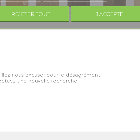
r
Miel
Noyer clair
Noyer foncé
Noir
REJETER TOUT
J'ACCEPTE
illez nous excuser pour le désagrément.
ectuez une nouvelle recherche