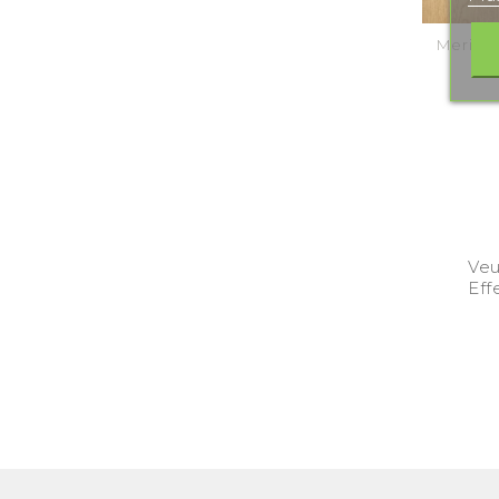
Merisie
Veu
Eff