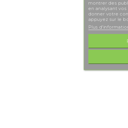
montrer des publi
en analysant vos
donner votre con
appuyez sur le b
Plus d'informati