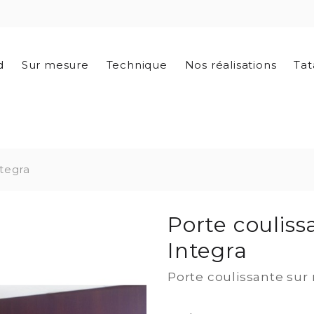
d
Sur mesure
Technique
Nos réalisations
Tat
ntegra
Porte couliss
Integra
Porte coulissante su
-