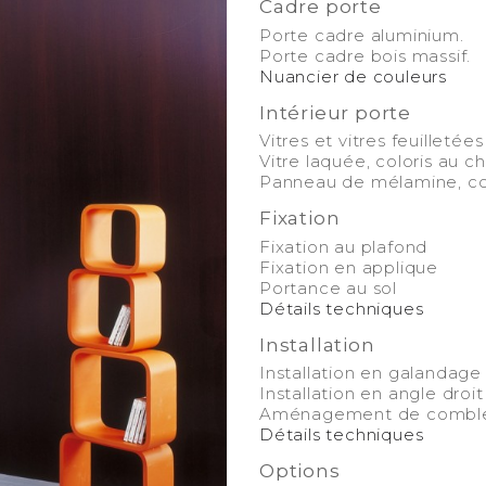
Cadre porte
Porte cadre aluminium.
Porte cadre bois massif.
Nuancier de couleurs
Intérieur porte
Vitres et vitres feuilleté
Vitre laquée, coloris au c
Panneau de mélamine, colo
Fixation
Fixation au plafond
Fixation en applique
Portance au sol
Détails techniques
Installation
Installation en galandage
Installation en angle droit
Aménagement de combl
Détails techniques
Options