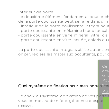
-
Intérieur de porte
Le deuxième élément fondamental pour le choix 
de la porte coulissante peut se faire dans un 
L’intérieur de la porte coulissante Integra peut
- porte coulissante en mélamine blanc (occult
- porte coulissante en verre minéral (vitre) cla
- porte coulissante en vitre laquée, coloris au 
-
La porte coulissante Integra s'utilise autant 
on privilégiera les matériaux occultants, pour 
-
Ce 
amé
vos
-
Pou
-
sur
Quel système de fixation pour mes portes co
Plu
-
Le choix du système de fixation de vos portes 
vous permettra de mieux gérer votre espace, 
maison.