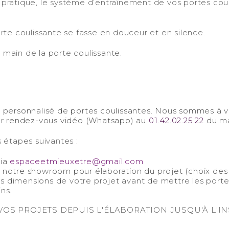
pratique, le système d’entraînement de vos portes couli
rte coulissante se fasse en douceur et en silence.
n main de la porte coulissante.
-
t personnalisé de portes coulissantes. Nous sommes à 
r rendez-vous vidéo (Whatsapp) au
01.42.02.25.22
du ma
 étapes suivantes :
via
espaceetmieuxetre@gmail.com
otre showroom pour élaboration du projet (choix des cou
s dimensions de votre projet avant de mettre les portes
ins.
OS PROJETS DEPUIS L'ÉLABORATION JUSQU'À L'IN