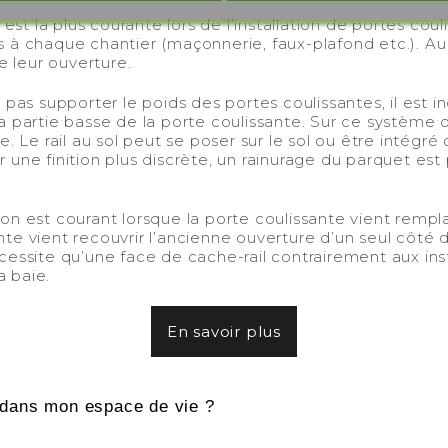
d est la plus courante lors de l’installation de portes co
es à chaque chantier (maçonnerie, faux-plafond etc.). Au 
e leur ouverture.
 pas supporter le poids des portes coulissantes, il est 
la partie basse de la porte coulissante. Sur ce système d
Le rail au sol peut se poser sur le sol ou être intégré da
r une finition plus discrète, un rainurage du parquet es
ion est courant lorsque la porte coulissante vient rempl
nte vient recouvrir l’ancienne ouverture d’un seul côté de
écessite qu’une face de cache-rail contrairement aux ins
a baie.
En savoir plus
 dans mon espace de vie ?
-