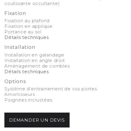
coulissante occultante)
Fixation
Fixation au plafond
Fixation en applique
Portance au sol
Détails techniques
Installation
Installation en galandage
Installation en angle droit
Aménagement de combles
Détails techniques
Options
Système d’entrainement de vos portes
Amortisseurs
Poignées incrustées
-
DEMANDER UN DEVIS