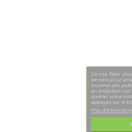
Ce site Web utili
de tiers pour amé
montrer des publi
en analysant vos
donner votre con
appuyez sur le b
Plus d'informati