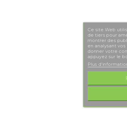
Ce site Web utili
de tiers pour amé
montrer des publi
en analysant vos
donner votre con
appuyez sur le b
Plus d'informati