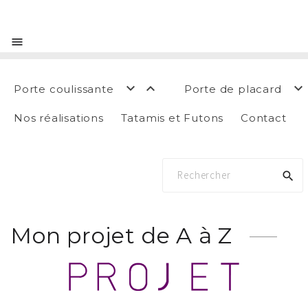




Porte coulissante
Porte de placard
Nos réalisations
Tatamis et Futons
Contact

Mon projet de A à Z
-