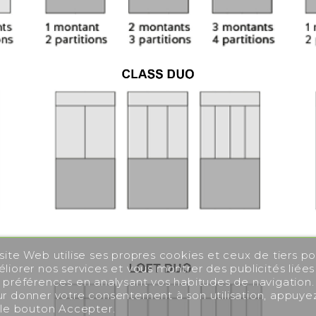
site Web utilise ses propres cookies et ceux de tiers po
liorer nos services et vous montrer des publicités liées
 préférences en analysant vos habitudes de navigation.
r donner votre consentement à son utilisation, appuye
 le bouton Accepter.