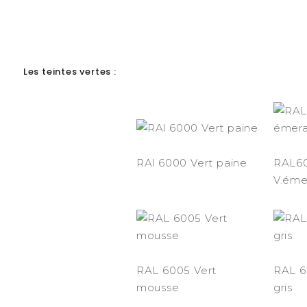
Les teintes vertes :
RAl 6000 Vert paine
RAL6
V.éme
RAL 6005 Vert
RAL 6
mousse
gris