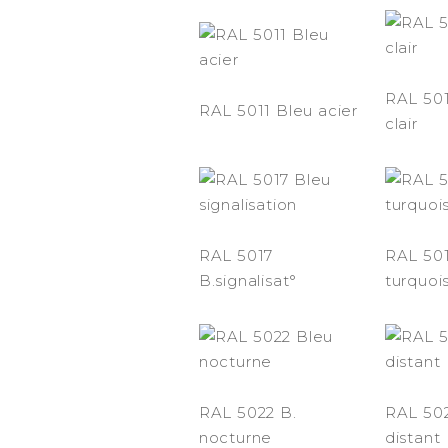
RAL 501
RAL 5011 Bleu acier
clair
RAL 5017
RAL 501
B.signalisat°
turquoi
RAL 5022 B.
RAL 50
nocturne
distant