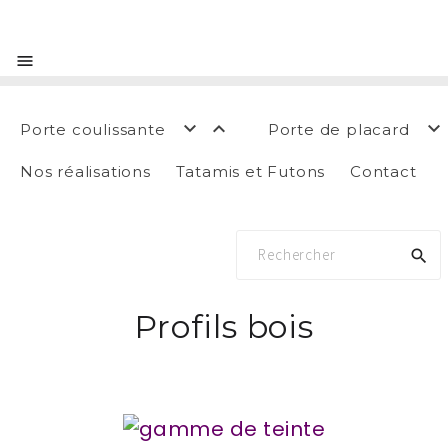




Porte coulissante
Porte de placard
Nos réalisations
Tatamis et Futons
Contact

Profils bois