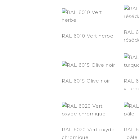
RAL 6
RAL 6010 Vert herbe
réséd
RAL 6015 Olive noir
RAL 6
v.turq
RAL 6020 Vert oxyde
RAL 
chromique
pâle