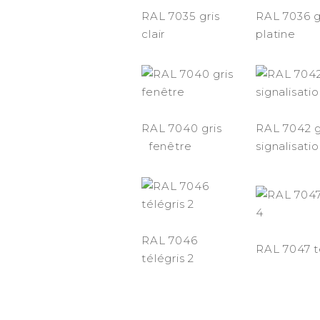
RAL 7035 gris
RAL 7036 g
clair
platine
RAL 7040 gris
RAL 7042 g
fenêtre
signalisati
RAL 7046
RAL 7047 t
télégris 2
-