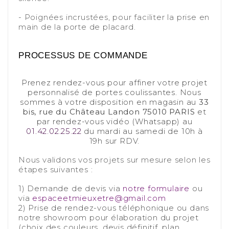
-
- Poignées incrustées, pour faciliter la prise en
main de la porte de placard.
-
-
PROCESSUS DE COMMANDE
-
Prenez rendez-vous pour affiner votre projet
personnalisé de portes coulissantes. Nous
sommes à votre disposition en magasin au
33
bis, rue du Château Landon 75010 PARIS
et
par rendez-vous vidéo (Whatsapp) au
01.42.02.25.22
du mardi au samedi de 10h à
19h sur RDV.
-
Nous validons vos projets sur mesure selon les
étapes suivantes :
-
1) Demande de devis via
notre formulaire
ou
via
espaceetmieuxetre@gmail.com
2) Prise de rendez-vous téléphonique ou dans
notre showroom pour élaboration du projet
(choix des couleurs, devis définitif, plan