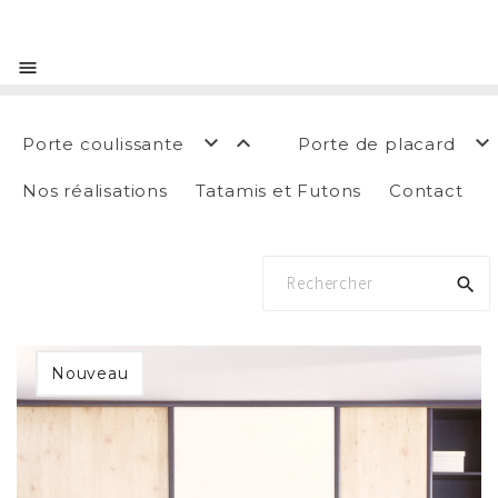




Porte coulissante
Porte de placard
Nos réalisations
Tatamis et Futons
Contact

Nouveau