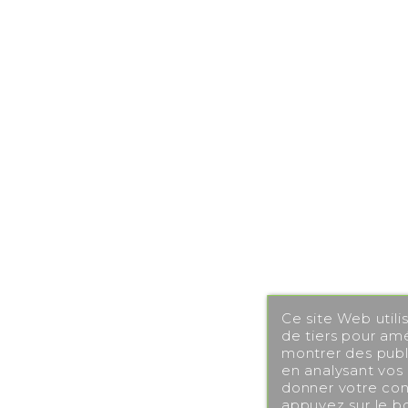
Ce site Web utili
de tiers pour amé
montrer des publi
en analysant vos
donner votre con
appuyez sur le b