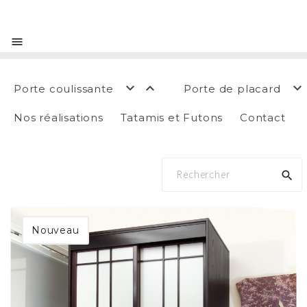




Porte coulissante
Porte de placard
Nos réalisations
Tatamis et Futons
Contact

Nouveau