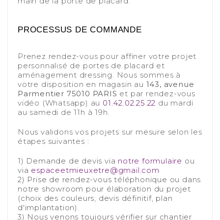
main de la porte de placard.
-
-
PROCESSUS DE COMMANDE
-
Prenez rendez-vous pour affiner votre projet
personnalisé de portes de placard et
aménagement dressing. Nous sommes à
votre disposition en magasin au
143, avenue
Parmentier 75010 PARIS
et par rendez-vous
vidéo (Whatsapp) au
01.42.02.25.22
du mardi
au samedi de 11h à 19h.
-
Nous validons vos projets sur mesure selon les
étapes suivantes :
-
1) Demande de devis via
notre formulaire
ou
via
espaceetmieuxetre@gmail.com
2) Prise de rendez-vous téléphonique ou dans
notre showroom pour élaboration du projet
(choix des couleurs, devis définitif, plan
d'implantation).
3) Nous venons toujours vérifier
sur chantier