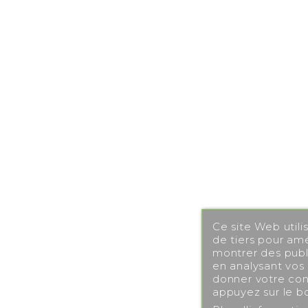
Ce site Web utili
de tiers pour amé
montrer des publi
en analysant vos
donner votre con
appuyez sur le b