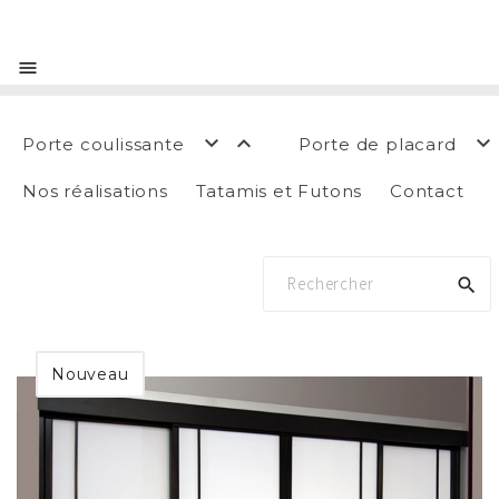




Porte coulissante
Porte de placard
Nos réalisations
Tatamis et Futons
Contact

Nouveau