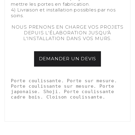
mettre les portes en fabrication.
4) Livraison et installation possibles par nos
soins.
-
NOUS PRENONS EN CHARGE VOS PROJETS
DEPUIS L'ÉLABORATION JUSQU'À
L'INSTALLATION DANS VOS MURS.
DEMANDER UN DEVIS
-
-
Porte coulissante. Porte sur mesure. 
Porte coulissante sur mesure. Porte 
japonaise. Shoji. Porte coulissante 
cadre bois. Cloison coulissante.